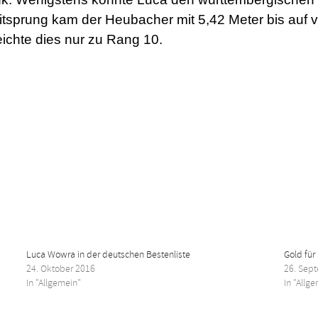
itsprung kam der Heubacher mit 5,42 Meter bis auf v
eichte dies nur zu Rang 10.
Luca Wowra in der deutschen Bestenliste
Gold fü
24. Oktober 2016
26. Sep
In "Allgemein"
In "Allg