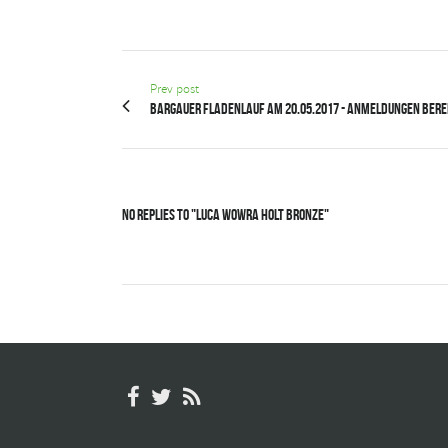
Prev post
Bargauer Fladenlauf am 20.05.2017 - Anmeldungen berei
No Replies to "Luca Wowra holt Bronze"