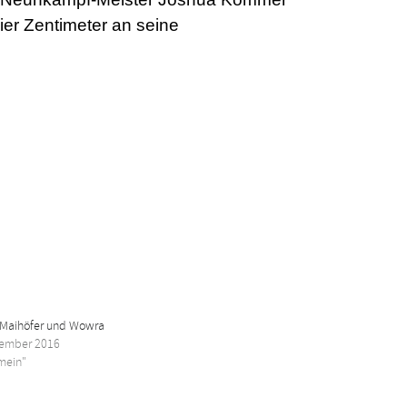
ier Zentimeter an seine
r Maihöfer und Wowra
tember 2016
emein"