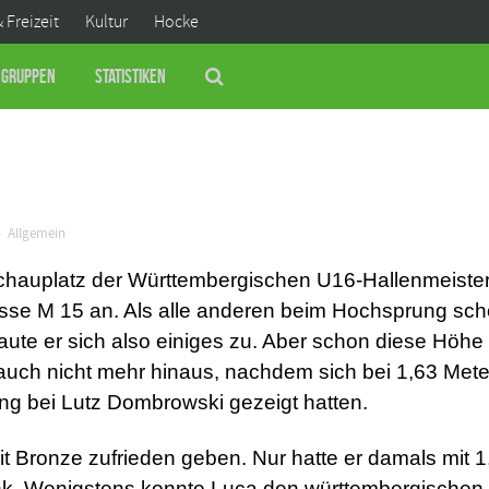
& Freizeit
Kultur
Hocke
Gruppen
Statistiken
Allgemein
hauplatz der Württembergischen U16-Hallenmeistersc
sse M 15 an. Als alle anderen beim Hochsprung schon
raute er sich also einiges zu. Aber schon diese Höhe 
uch nicht mehr hinaus, nachdem sich bei 1,63 Mete
ning bei Lutz Dombrowski gezeigt hatten.
t Bronze zufrieden geben. Nur hatte er damals mit 1
sink. Wenigstens konnte Luca den württembergisch