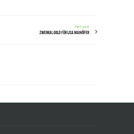
Next post
Zweimal Gold für Lisa Maihöfer