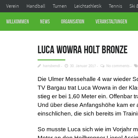
Verein
Handball
Turnen
Leichtathletik
Tennis
Ski 
Willkommen
News
Organisation
Veranstaltungen
Luca Wowra holt Bronze
hansbendl
30. Januar 2017
No comments
Die Ulmer Messehalle 4 war wieder Sc
TV Bargau trat Luca Wowra in der Kla
stieg er bei 1,60 Meter ein. Offenbar t
Und über diese Anfangshöhe kam er a
einschlichen, die sich bereits im Trai
So musste Luca sich wie im Vorjahr mi
Meter an den Heilbronner Lionel As