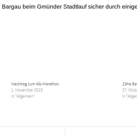
rgau beim Gmünder Stadtlauf sicher durch einige D
Nachtrag zum Alb-Marathon
Zähe Ba
1. November 2018
27. Okt
In "Allgemein"
In "Allg