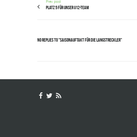
Prev post
Platz 5 für unser U12-Team
No Replies to "Saisonauftakt für die Langstreckler"