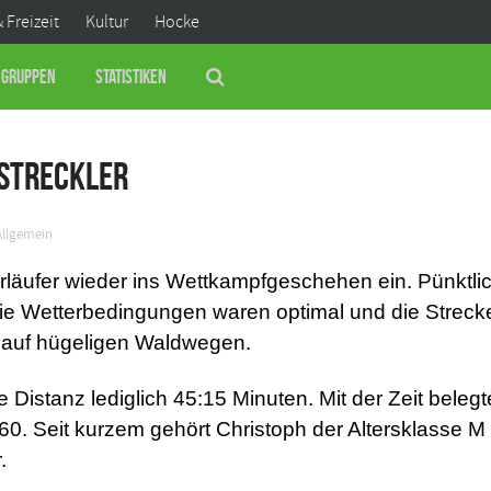
& Freizeit
Kultur
Hocke
Gruppen
Statistiken
gstreckler
Allgemein
äufer wieder ins Wettkampfgeschehen ein. Pünktlich
ie Wetterbedingungen waren optimal und die Strecke
l auf hügeligen Waldwegen.
e Distanz lediglich 45:15 Minuten. Mit der Zeit beleg
z 60. Seit kurzem gehört Christoph der Altersklasse M
.