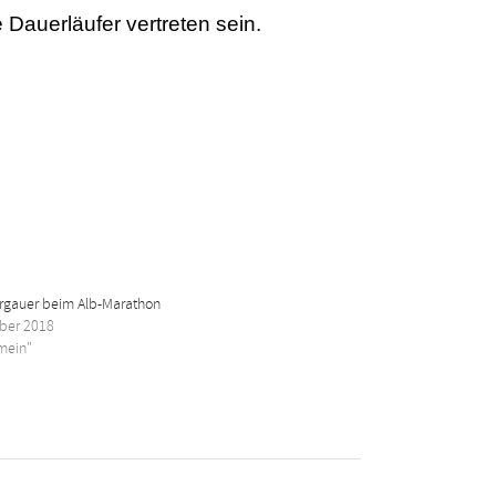
auerläufer vertreten sein.
rgauer beim Alb-Marathon
ober 2018
emein"