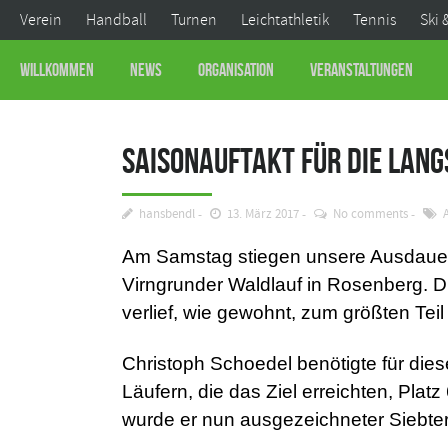
Verein
Handball
Turnen
Leichtathletik
Tennis
Ski 
Willkommen
News
Organisation
Veranstaltungen
Saisonauftakt für die Lan
hansbendl
13. März 2017
No comments
Am Samstag stiegen unsere Ausdauerl
Virngrunder Waldlauf in Rosenberg. D
verlief, wie gewohnt, zum größten Tei
Christoph Schoedel benötigte für dies
Läufern, die das Ziel erreichten, Plat
wurde er nun ausgezeichneter Siebter