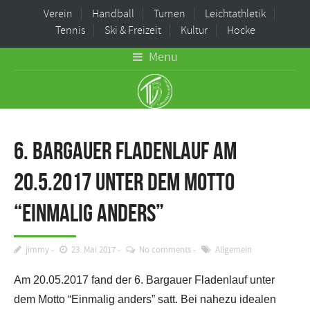
Verein
Handball
Turnen
Leichtathletik
Tennis
Ski & Freizeit
Kultur
Hocke
Menu
6. Bargauer Fladenlauf am
20.5.2017 unter dem Motto
“Einmalig anders”
jimmy
23. Mai 2017
No comments
Allgemein
Am 20.05.2017 fand der 6. Bargauer Fladenlauf unter
dem Motto “Einmalig anders” satt. Bei nahezu idealen