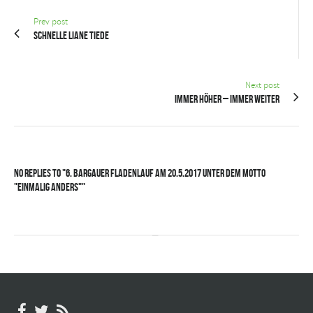
Prev post
Schnelle Liane Tiede
Next post
Immer höher – immer weiter
No Replies to "6. Bargauer Fladenlauf am 20.5.2017 unter dem Motto
"Einmalig anders""