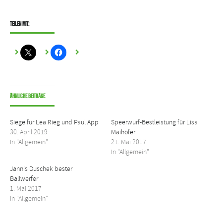
Teilen mit:
Ähnliche Beiträge
Siege für Lea Rieg und Paul App
Speerwurf-Bestleistung für Lisa
30. April 2019
Maihöfer
In "Allgemein"
21. Mai 2017
In "Allgemein"
Jannis Duschek bester
Ballwerfer
1. Mai 2017
In "Allgemein"