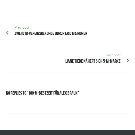
Prev post
Zwei U18-Vereinsrekorde durch Eric Maihöfer
Next post
Liane Tiede nähert sich 5-m-Marke
No Replies to "100-m-Bestzeit für Alex Braun"