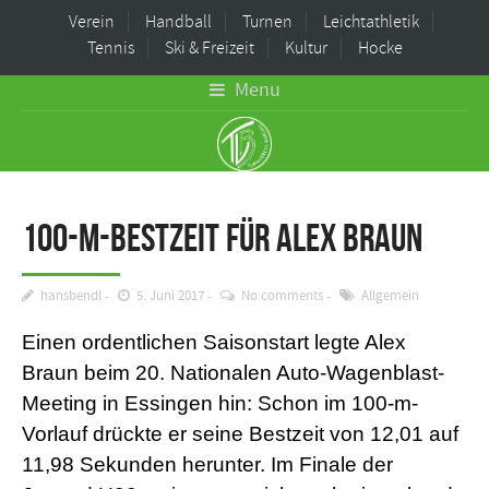
Verein
Handball
Turnen
Leichtathletik
Tennis
Ski & Freizeit
Kultur
Hocke
Menu
100-m-Bestzeit für Alex Braun
hansbendl
5. Juni 2017
No comments
Allgemein
Einen ordentlichen Saisonstart legte Alex
Braun beim 20. Nationalen Auto-Wagenblast-
Meeting in Essingen hin: Schon im 100-m-
Vorlauf drückte er seine Bestzeit von 12,01 auf
11,98 Sekunden herunter. Im Finale der