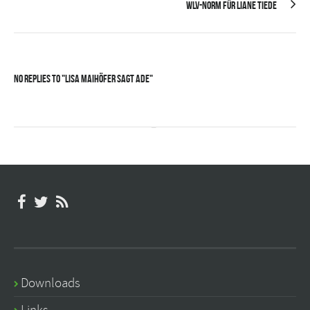
WLV-Norm für Liane Tiede
No Replies to "Lisa Maihöfer sagt Ade"
Downloads
Links