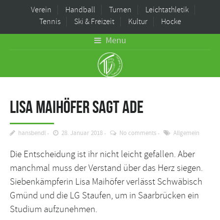
Verein
Handball
Turnen
Leichtathletik
Tennis
Ski & Freizeit
Kultur
Hocke
Menu
Lisa Maihöfer sagt Ade
hansbendl
28. Januar 2018
No comments
Allgemein
Die Entscheidung ist ihr nicht leicht gefallen. Aber
manchmal muss der Verstand über das Herz siegen.
Siebenkämpferin Lisa Maihöfer verlässt Schwäbisch
Gmünd und die LG Staufen, um in Saarbrücken ein
Studium aufzunehmen.