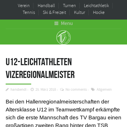
Verein
Handball
Turnen
Leichtathletik
Tennis
Ski & Freizeit
Kultur
Hocke
Menu
U12-Leichtathleten
Vizeregionalmeister
hansbendl
25. März 2018
No comments
Allgemein
Bei den Hallenregionalmeisterschaften der
Altersklasse U12 im Teamwettkampf erkämpfte
sich die erste Mannschaft des TV Bargau einen
großartigen zweiten Rang hinter dem TSB