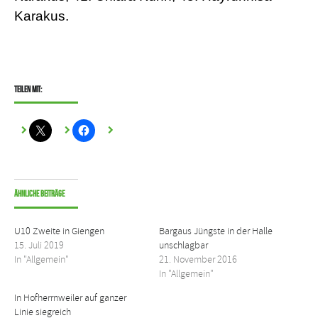
Karakus.
Teilen mit:
Ähnliche Beiträge
U10 Zweite in Giengen
Bargaus Jüngste in der Halle
15. Juli 2019
unschlagbar
In "Allgemein"
21. November 2016
In "Allgemein"
In Hofherrnweiler auf ganzer
Linie siegreich