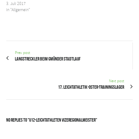
3. Juli 2017
In "Allgemein"
Prev post
Langstreckler beim Gmünder Stadtlauf
Next post
17. Leichtathletik-Oster-Trainingslager
No Replies to "U12-Leichtathleten Vizeregionalmeister"