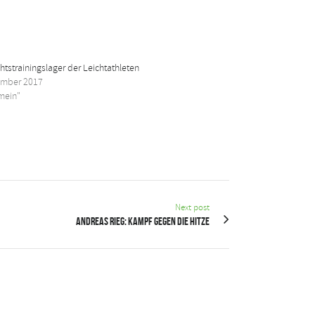
tstrainingslager der Leichtathleten
ember 2017
emein"
Next post
Andreas Rieg: Kampf gegen die Hitze