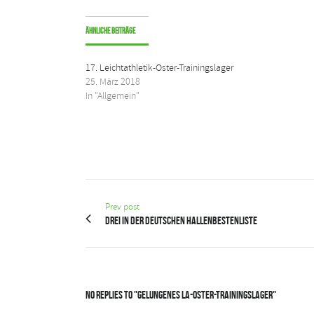
Ähnliche Beiträge
17. Leichtathletik-Oster-Trainingslager
25. März 2018
In "Allgemein"
Prev post
Drei in der Deutschen Hallenbestenliste
No Replies to "Gelungenes LA-Oster-Trainingslager"