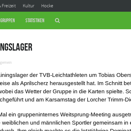
& Freizeit
Kultur
Hocke
Gruppen
Statistiken
ingslager
lgemein
ningslager der TVB-Leichtathleten um Tobias Oberst 
ise als Aprilscherz herausgestellt hat. Im Schnitt be
obei das Wetter der Gruppe in die Karten spielte. S
chgeführt und am Karsamstag der Lorcher Trimm-Di
al ein gruppeninternes Weitsprung-Meeting ausget
alle weiblichen und männlichen Sportler gemeinsam in 
 durch. Ihm gleich machte es die letztjährige Dominat