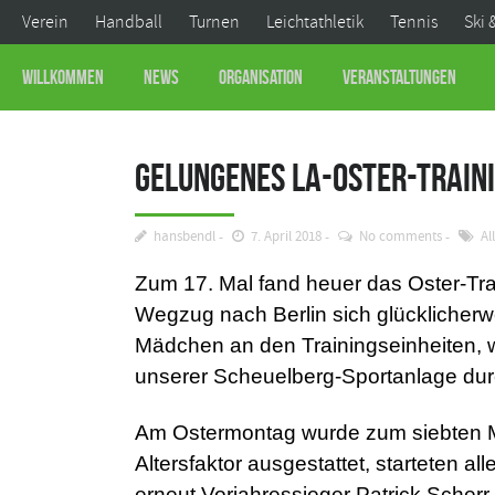
Verein
Handball
Turnen
Leichtathletik
Tennis
Ski 
Willkommen
News
Organisation
Veranstaltungen
Gelungenes LA-Oster-Train
hansbendl
7. April 2018
No comments
Al
Zum 17. Mal fand heuer das Oster-Trai
Wegzug nach Berlin sich glücklicherwe
Mädchen an den Trainingseinheiten, w
unserer Scheuelberg-Sportanlage dur
Am Ostermontag wurde zum siebten M
Altersfaktor ausgestattet, starteten 
erneut Vorjahressieger Patrick Scherr