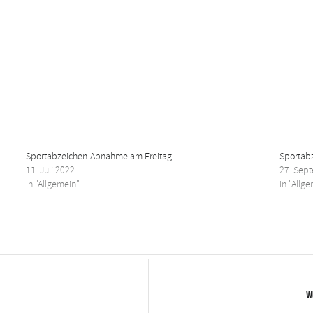
Sportabzeichen-Abnahme am Freitag
Sportab
11. Juli 2022
27. Sep
In "Allgemein"
In "Allg
W