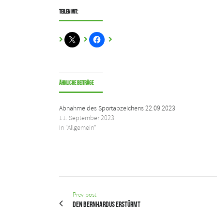
Teilen mit:
Ähnliche Beiträge
Abnahme des Sportabzeichens 22.09.2023
11. September 2023
In "Allgemein"
Prev post
Den Bernhardus erstürmt