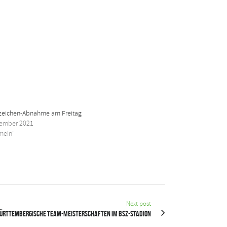
zeichen-Abnahme am Freitag
tember 2021
emein"
Next post
ürttembergische Team-Meisterschaften im BSZ-Stadion