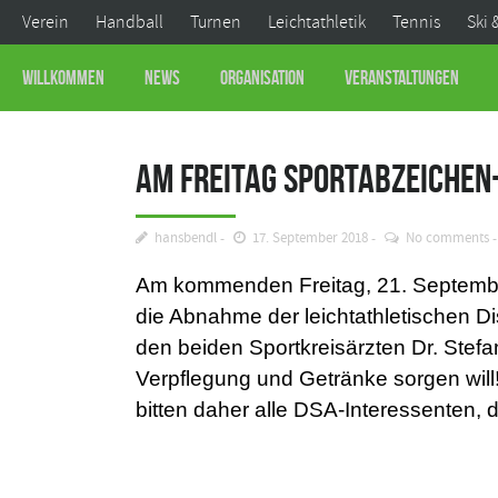
Verein
Handball
Turnen
Leichtathletik
Tennis
Ski 
Willkommen
News
Organisation
Veranstaltungen
Am Freitag Sportabzeichen
hansbendl
17. September 2018
No comments
Am kommenden Freitag, 21. September
die Abnahme der leichtathletischen Di
den beiden Sportkreisärzten Dr. Stef
Verpflegung und Getränke sorgen will! 
bitten daher alle DSA-Interessenten, 