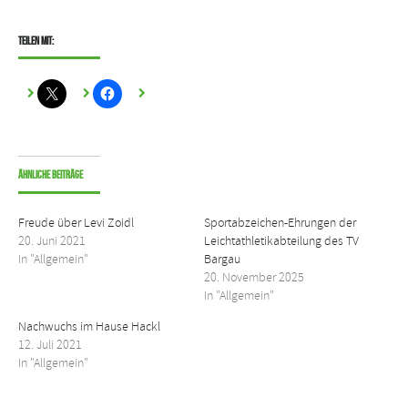
Teilen mit:
Ähnliche Beiträge
Freude über Levi Zoidl
Sportabzeichen-Ehrungen der
20. Juni 2021
Leichtathletikabteilung des TV
In "Allgemein"
Bargau
20. November 2025
In "Allgemein"
Nachwuchs im Hause Hackl
12. Juli 2021
In "Allgemein"