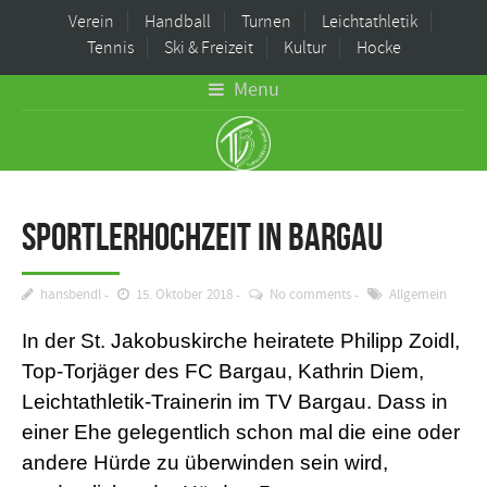
Verein
Handball
Turnen
Leichtathletik
Tennis
Ski & Freizeit
Kultur
Hocke
Menu
Sportlerhochzeit in Bargau
hansbendl
15. Oktober 2018
No comments
Allgemein
In der St. Jakobuskirche heiratete Philipp Zoidl,
Top-Torjäger des FC Bargau, Kathrin Diem,
Leichtathletik-Trainerin im TV Bargau. Dass in
einer Ehe gelegentlich schon mal die eine oder
andere Hürde zu überwinden sein wird,