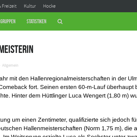
& Freizeit
Kultur
Hocke
Gruppen
Statistiken
meisterin
Allgemein
jahr mit den Hallenregionalmeisterschaften in der U
Comeback fort. Seinen ersten 60-m-Lauf überhaupt
eichte. Hinter dem Hüttlinger Luca Wengert (1,80 m) 
stung um einen Zentimeter, qualifizierte sich jedoch
utschen Hallenmeisterschaften (Norm 1,75 m), die a
en. Im Weitsprung erzielte Luca als Sechster unter zw