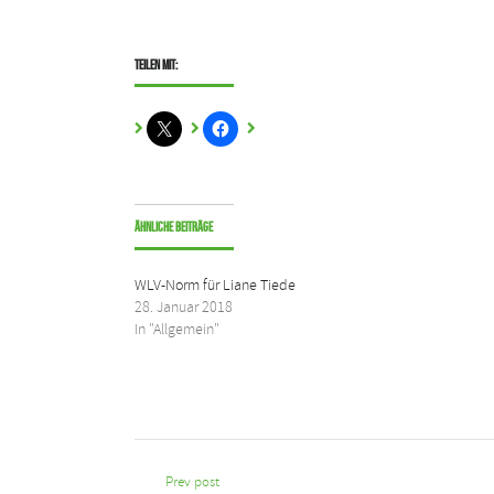
Teilen mit:
Ähnliche Beiträge
WLV-Norm für Liane Tiede
28. Januar 2018
In "Allgemein"
Prev post