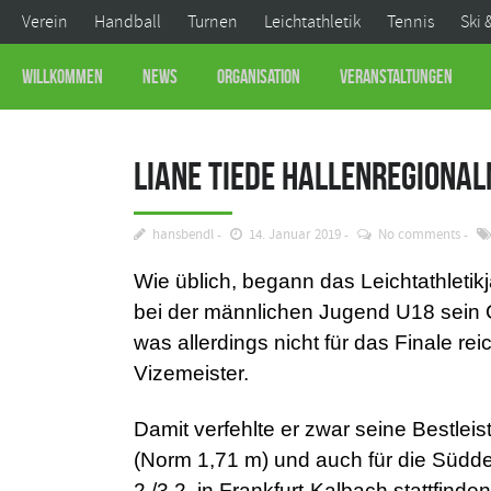
Verein
Handball
Turnen
Leichtathletik
Tennis
Ski 
Willkommen
News
Organisation
Veranstaltungen
Liane Tiede Hallenregional
hansbendl
14. Januar 2019
No comments
Wie üblich, begann das Leichtathletik
bei der männlichen Jugend U18 sein 
was allerdings nicht für das Finale r
Vizemeister.
Damit verfehlte er zwar seine Bestlei
(Norm 1,71 m) und auch für die Südde
2./3.2. in Frankfurt-Kalbach stattfind