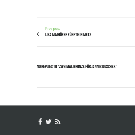
Prev post
Lisa Maihöfer Fünfte in Metz
No Replies to "Zweimal Bronze für Jannis Duschek"