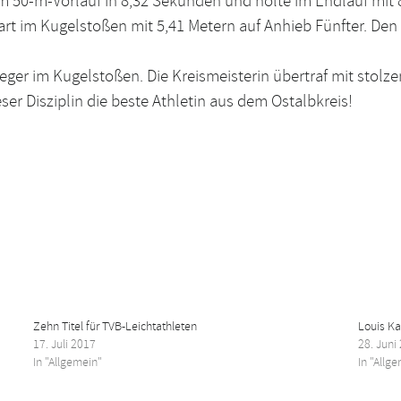
im 50-m-Vorlauf in 8,32 Sekunden und holte im Endlauf mit
art im Kugelstoßen mit 5,41 Metern auf Anhieb Fünfter. De
er im Kugelstoßen. Die Kreismeisterin übertraf mit stolze
ser Disziplin die beste Athletin aus dem Ostalbkreis!
Zehn Titel für TVB-Leichtathleten
Louis Ka
17. Juli 2017
28. Juni
In "Allgemein"
In "Allg