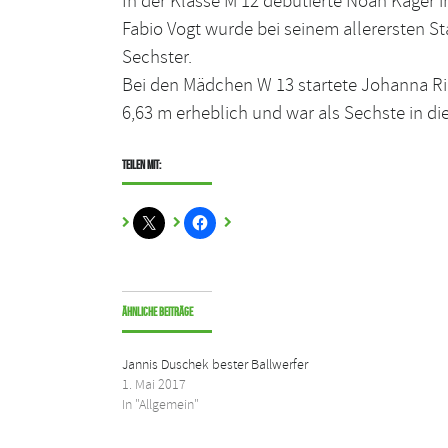
In der Klasse M 12 debütierte Noah Kager 
Fabio Vogt wurde bei seinem allerersten St
Sechster.
Bei den Mädchen W 13 startete Johanna Rieg
6,63 m erheblich und war als Sechste in die
Teilen mit:
Ähnliche Beiträge
Jannis Duschek bester Ballwerfer
1. Mai 2017
In "Allgemein"