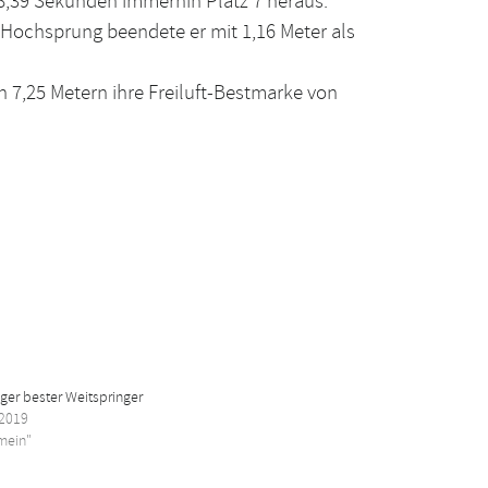
 8,39 Sekunden immerhin Platz 7 heraus.
n Hochsprung beendete er mit 1,16 Meter als
n 7,25 Metern ihre Freiluft-Bestmarke von
ger bester Weitspringer
 2019
emein"