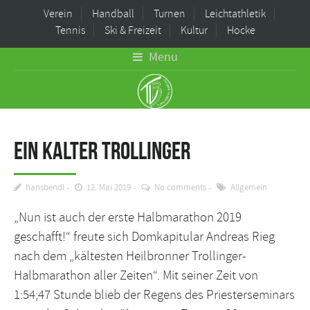
Verein
Handball
Turnen
Leichtathletik
Tennis
Ski & Freizeit
Kultur
Hocke
Menu
Ein kalter Trollinger
hansbendl
12. Mai 2019
No comments
Allgemein
„Nun ist auch der erste Halbmarathon 2019
geschafft!“ freute sich Domkapitular Andreas Rieg
nach dem „kältesten Heilbronner Trollinger-
Halbmarathon aller Zeiten“. Mit seiner Zeit von
1:54;47 Stunde blieb der Regens des Priesterseminars