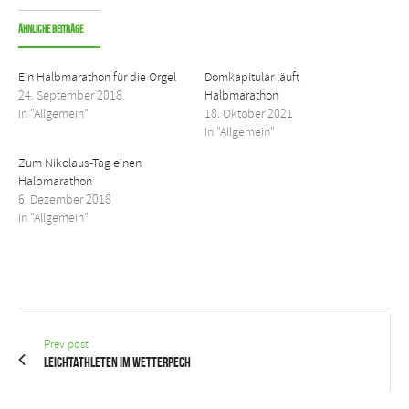
Ähnliche Beiträge
Ein Halbmarathon für die Orgel
Domkapitular läuft
24. September 2018
Halbmarathon
In "Allgemein"
18. Oktober 2021
In "Allgemein"
Zum Nikolaus-Tag einen
Halbmarathon
6. Dezember 2018
In "Allgemein"
Prev post
Leichtathleten im Wetterpech