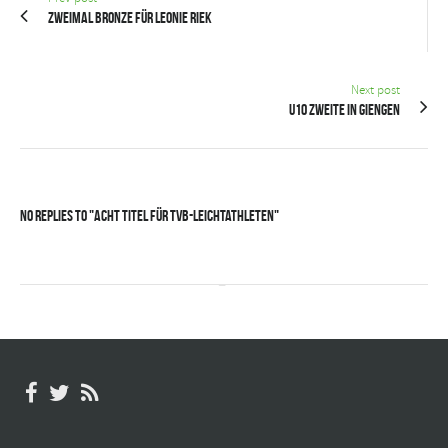
Zweimal Bronze für Leonie Riek
Next post
U10 Zweite in Giengen
No Replies to "Acht Titel für TVB-Leichtathleten"