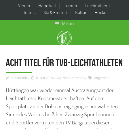
Verein
Handball
Turnen
Leichtathletik
Tennis
Ski & Freizeit
Kultur
Hocke
Menu
Acht Titel für TVB-Leichtathleten
hansbendl
8. Juli 2019
No comments
Allgemein
Hüttlingen war wieder einmal Austragungsort der
Leichtathletik-Kreismeisterschaften. Auf dem
Sportplatz an der Bolzensteige ging es im wahrsten
Sinne des Wortes heiß her. Zwanzig Sportlerinnen
und Sportler vertraten den TV Bargau bei dieser