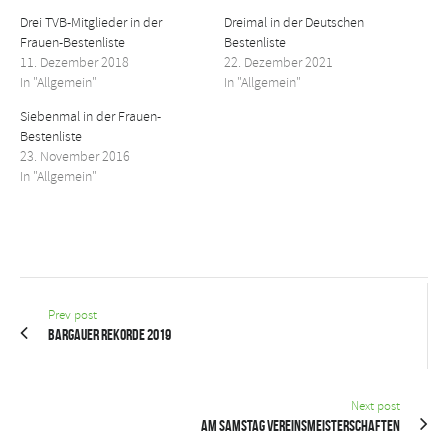
Drei TVB-Mitglieder in der
Dreimal in der Deutschen
Frauen-Bestenliste
Bestenliste
11. Dezember 2018
22. Dezember 2021
In "Allgemein"
In "Allgemein"
Siebenmal in der Frauen-
Bestenliste
23. November 2016
In "Allgemein"
Prev post
Bargauer Rekorde 2019
Next post
Am Samstag Vereinsmeisterschaften