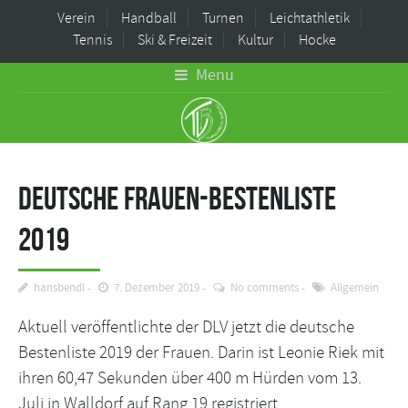
Verein
Handball
Turnen
Leichtathletik
Tennis
Ski & Freizeit
Kultur
Hocke
Menu
Deutsche Frauen-Bestenliste
2019
hansbendl
7. Dezember 2019
No comments
Allgemein
Aktuell veröffentlichte der DLV jetzt die deutsche
Bestenliste 2019 der Frauen. Darin ist Leonie Riek mit
ihren 60,47 Sekunden über 400 m Hürden vom 13.
Juli in Walldorf auf Rang 19 registriert.