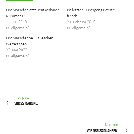
Eric Maihöfer jetzt Deutschlands
Im letzten Durchgang Bronze
Nummer 1!
futsch
11. Juli 2018
24. Februar 2019
In "Allgemein"
In "Allgemein"
Eric Maihöfer bei Halleschen
Werfertagen
22. Mai 2022
In "Allgemein"
Prev post
Vor 25 Jahren…
Next post
Vor dreißig Jahren…