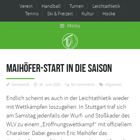
Verein
Handball
Turnen
Leichtathletik
Tennis
Ski & Freizeit
Kultur
Hocke
Menu
Maihöfer-Start in die Saison
hansbendl
30. Juni 2020
No comments
Allgemein
Endlich scheint es auch in der Leichtathletik wieder
mit Wettkämpfen loszugehen: In Stuttgart traf sich
am Samstag jedenfalls der Wurf- und Stoßkader des
WLV zu einem „Eröffnungswettkampf“ mit offiziellem
Charakter. Dabei gewann Eric Maihöfer das