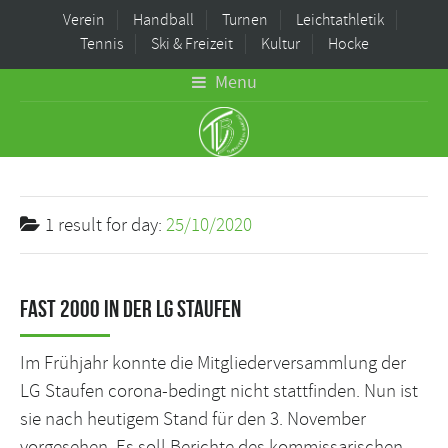
Verein
Handball
Turnen
Leichtathletik
Tennis
Ski & Freizeit
Kultur
Hocke
Menu
1 result for
day:
25/10/2020
Fast 2000 in der LG Staufen
Im Frühjahr konnte die Mitgliederversammlung der
LG Staufen corona-bedingt nicht stattfinden. Nun ist
sie nach heutigem Stand für den 3. November
vorgesehen. Es soll Berichte des kommissarischen