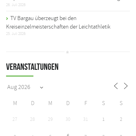
26. Juli 2026
TV Bargau überzeugt bei den
Kreiseinzelmeisterschaften der Leichtathletik
25. Juli 2026
Veranstaltungen
M
D
M
D
F
S
S
27
28
29
30
31
1
2