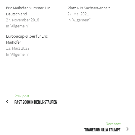
Eric Maihöfer Nummer 1 in
Platz 4 in Sachsen-Anhalt
Deutschland
27. Mai 2021
27. November 2018
In "Allgemein"
In "Allgemein"
Europacup-Silber für Eric
Maihöfer
13. März 2023
In "Allgemein"
Prev post
Fast 2000 in der LG Staufen
Next post
Trauer um Ulla Trumpf