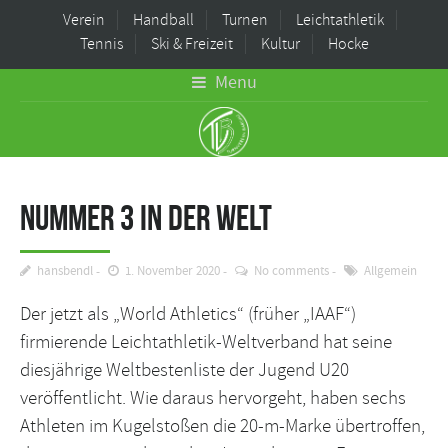
Verein
Handball
Turnen
Leichtathletik
Tennis
Ski & Freizeit
Kultur
Hocke
Menu
Nummer 3 in der Welt
hansbendl
1. November 2020
No comments
Allgemein
Der jetzt als „World Athletics“ (früher „IAAF“)
firmierende Leichtathletik-Weltverband hat seine
diesjährige Weltbestenliste der Jugend U20
veröffentlicht. Wie daraus hervorgeht, haben sechs
Athleten im Kugelstoßen die 20-m-Marke übertroffen,