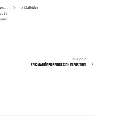
stzeit für Lisa Maihöfer
 2019
emein"
Next post
Eric Maihöfer bringt sich in Position