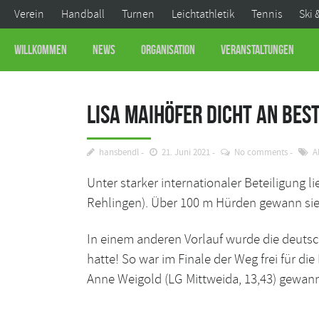
Verein
Handball
Turnen
Leichtathletik
Tennis
Ski 
Willkommen
News
Organisation
Veranstaltungen
Lisa Maihöfer dicht an Best
hansbendl
21. Juni 2021
No comments
A
Unter starker internationaler Beteiligung l
Rehlingen). Über 100 m Hürden gewann sie 
In einem anderen Vorlauf wurde die deutsch
hatte! So war im Finale der Weg frei für d
Anne Weigold (LG Mittweida, 13,43) gewan