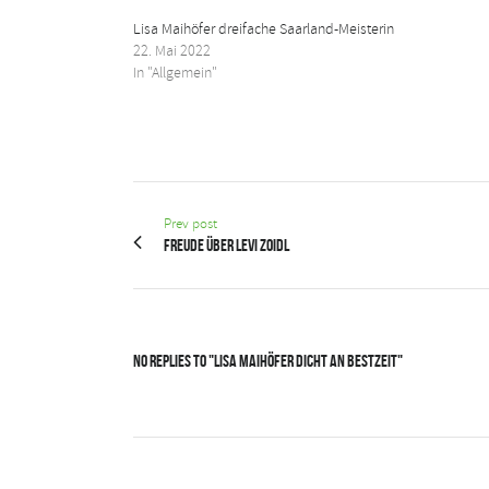
Lisa Maihöfer dreifache Saarland-Meisterin
22. Mai 2022
In "Allgemein"
Prev post
Freude über Levi Zoidl
No Replies to "Lisa Maihöfer dicht an Bestzeit"