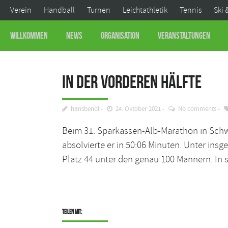
Verein
Handball
Turnen
Leichtathletik
Tennis
Ski 
Willkommen
News
Organisation
Veranstaltungen
In der vorderen Hälfte
hansbendl
24. Oktober 2021
No comments
Beim 31. Sparkassen-Alb-Marathon in Sch
absolvierte er in 50:06 Minuten. Unter ins
Platz 44 unter den genau 100 Männern. In s
Teilen mit: