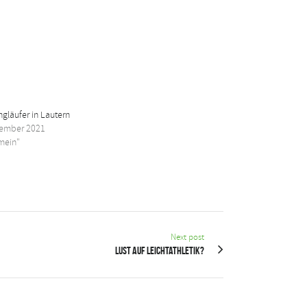
gläufer in Lautern
tember 2021
emein"
Next post
Lust auf Leichtathletik?