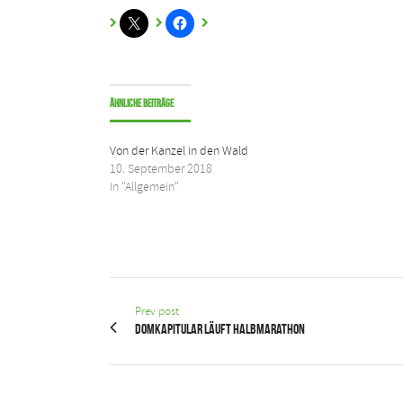
Ähnliche Beiträge
Von der Kanzel in den Wald
10. September 2018
In "Allgemein"
Prev post
Domkapitular läuft Halbmarathon