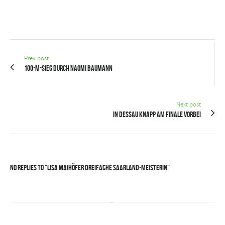
Prev post
100-m-Sieg durch Naomi Baumann
Next post
In Dessau knapp am Finale vorbei
No Replies to "Lisa Maihöfer dreifache Saarland-Meisterin"