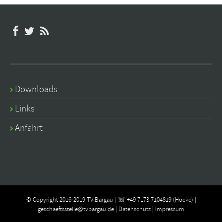
Downloads
Links
Anfahrt
© Copyright 2016-2019 TV Bargau | ☏ +49 7173 7104819 (Hocke) |
geschaeftsstelle@tvbargau.de
|
Datenschutz
|
Impressum