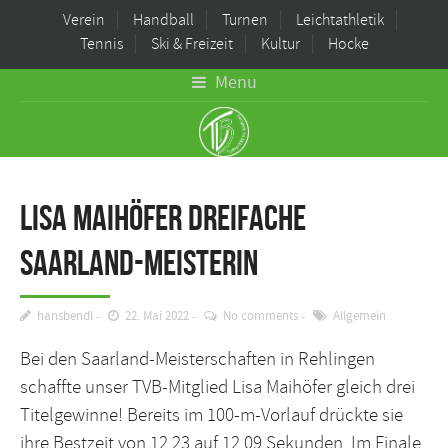
Verein
Handball
Turnen
Leichtathletik
Tennis
Ski & Freizeit
Kultur
Hocke
Menu
Lisa Maihöfer dreifache
Saarland-Meisterin
hansbendl
22. Mai 2022
No comments
Allgemein
Bei den Saarland-Meisterschaften in Rehlingen
schaffte unser TVB-Mitglied Lisa Maihöfer gleich drei
Titelgewinne! Bereits im 100-m-Vorlauf drückte sie
ihre Bestzeit von 12,23 auf 12,09 Sekunden. Im Finale