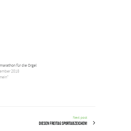
marathon für die Orgel
tember 2018
emein"
Next post
Diesen Freitag Sportabzeichen!