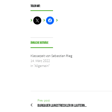
Teilen mit:
Ähnliche Beiträge
Klassezeit von Sebastian Rieg
14. März 2022
In "Allgemein"
Prev post
Bargauer Langstreckler in Lautern…