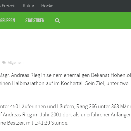
& Freizeit
Kultur
Hocke
Gruppen
Statistiken
Allgemein
Msgr. Andreas Rieg in seinem ehemaligen Dekanat Hohenloh
 einen Halbmarathonlauf im Kochertal. Sein Ziel, unter zwei
unter 450 Läuferinnen und Läufern, Rang 266 unter 363 Män
ef Andreas Rieg im Jahr 2001 dort als unerfahrener Anfänger
eine Bestzeit mit 1:41;20 Stunde.