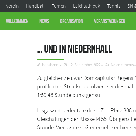
Verein
Handball
Turnen
Leichtathletik
Tennis
Ski 
Willkommen
News
Organisation
Veranstaltungen
… und in Niedernhall
hansbendl
12. September 2022
No comments
Zu gleicher Zeit war Domkapitular Regens 
profilierten Strecke absolvierte er diesmal
1:59,48 Stunde punktgenau.
Insgesamt bedeutete diese Zeit Platz 308 
Gleichaltrigen der Klasse M 55. Übrigens li
Stunde. Vier Jahre später erzielte er hier s