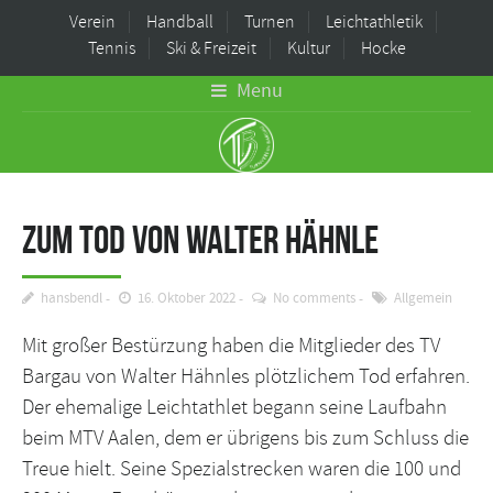
Verein
Handball
Turnen
Leichtathletik
Tennis
Ski & Freizeit
Kultur
Hocke
Menu
Zum Tod von Walter Hähnle
hansbendl
16. Oktober 2022
No comments
Allgemein
Mit großer Bestürzung haben die Mitglieder des TV
Bargau von Walter Hähnles plötzlichem Tod erfahren.
Der ehemalige Leichtathlet begann seine Laufbahn
beim MTV Aalen, dem er übrigens bis zum Schluss die
Treue hielt. Seine Spezialstrecken waren die 100 und