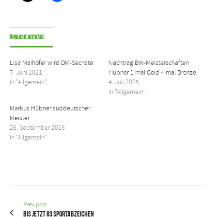
Ähnliche Beiträge
Lisa Maihöfer wird DM-Sechste
Nachtrag BW-Meisterschaften
7. Juni 2021
Hübner 1 mal Gold 4 mal Bronze
In "Allgemein"
4. Juli 2025
In "Allgemein"
Markus Hübner süddeutscher
Meister
26. September 2016
In "Allgemein"
Prev post
Bis jetzt 83 Sportabzeichen