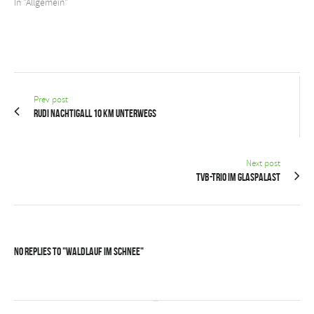
In "Allgemein"
Prev post
Rudi Nachtigall 10 km unterwegs
Next post
TVB-Trio im Glaspalast
No Replies to "Waldlauf im Schnee"