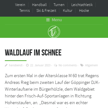
Verein
Handball
Turnen
Leichtathletik
Tennis
Ski & Freizeit
Kultur
Hocke
Menu
Waldlauf im Schnee
hansbendl
22. Januar 2023
No comments
Allgemein
Zum ersten Mal in der Altersklasse M 60 trat Regens
Andreas Rieg beim zweiten Lauf der Göppinger DJK-
Winterlaufserie im Bürgerhölzle, dem Waldgebiet
hinter den Frisch-Auf-Sportanlagen in Richtung
Hohenstaufen, an. „Diesmal war es ein echter