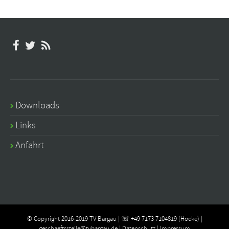
Downloads
Links
Anfahrt
© Copyright 2016-2019 TV Bargau | ☏ +49 7173 7104819 (Hocke) |
geschaeftsstelle@tvbargau.de
|
Datenschutz
|
Impressum