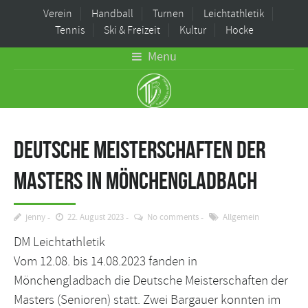
Verein
Handball
Turnen
Leichtathletik
Tennis
Ski & Freizeit
Kultur
Hocke
Menu
Deutsche Meisterschaften der
Masters in Mönchengladbach
jenny
22. August 2023
No comments
Allgemein
DM Leichtathletik
Vom 12.08. bis 14.08.2023 fanden in
Mönchengladbach die Deutsche Meisterschaften der
Masters (Senioren) statt. Zwei Bargauer konnten im