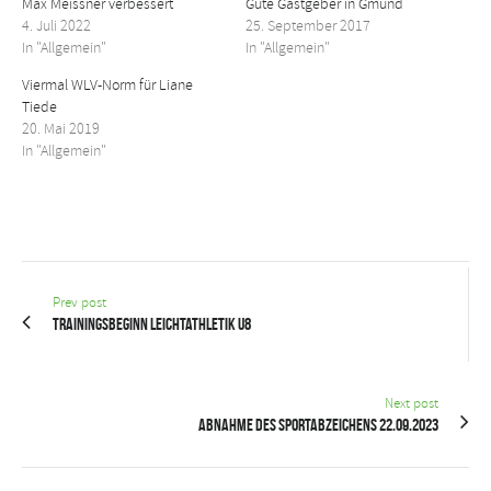
Max Meissner verbessert
Gute Gastgeber in Gmünd
4. Juli 2022
25. September 2017
In "Allgemein"
In "Allgemein"
Viermal WLV-Norm für Liane
Tiede
20. Mai 2019
In "Allgemein"
Prev post
Trainingsbeginn Leichtathletik U8
Next post
Abnahme des Sportabzeichens 22.09.2023