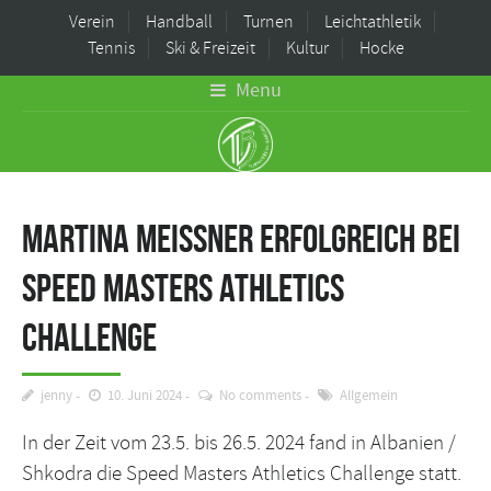
Verein
Handball
Turnen
Leichtathletik
Tennis
Ski & Freizeit
Kultur
Hocke
Menu
Martina Meissner erfolgreich bei
Speed Masters Athletics
Challenge
jenny
10. Juni 2024
No comments
Allgemein
In der Zeit vom 23.5. bis 26.5. 2024 fand in Albanien /
Shkodra die Speed Masters Athletics Challenge statt.