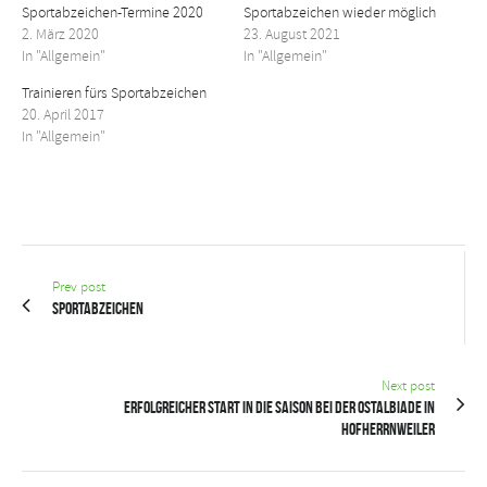
Sportabzeichen-Termine 2020
Sportabzeichen wieder möglich
2. März 2020
23. August 2021
In "Allgemein"
In "Allgemein"
Trainieren fürs Sportabzeichen
20. April 2017
In "Allgemein"
Prev post
Sportabzeichen
Next post
Erfolgreicher Start in die Saison bei der Ostalbiade in
Hofherrnweiler