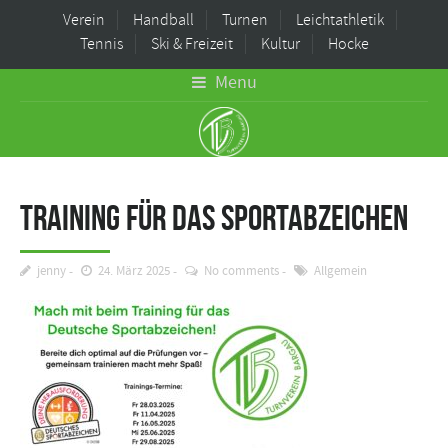
Verein
Handball
Turnen
Leichtathletik
Tennis
Ski & Freizeit
Kultur
Hocke
Menu
Training für das Sportabzeichen
jenny
24. März 2025
No comments
Allgemein