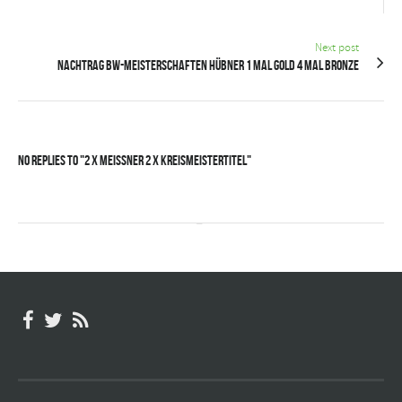
Next post
Nachtrag BW-Meisterschaften Hübner 1 mal Gold 4 mal Bronze
No Replies to "2 x Meissner 2 x Kreismeistertitel"