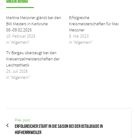
Ähnliche Beiträge
Martina Meissner glänzt bei den
Erfolgreiche
BW Masters in Karlsruhe
Kreismeisterschaften für Max
08.-09.02.2025
Meissner
10. Februar 2025
8. Mai 2023
In "Allgemein"
In "Allgemein"
TV Bargau überzeugt bei den
Kreiseinzelmeisterschaften der
Leichtathletik
25. Juli 2026
In "Allgemein"
Prev post
Erfolgreicher Start in die Saison bei der Ostalbiade in
Hofherrnweiler