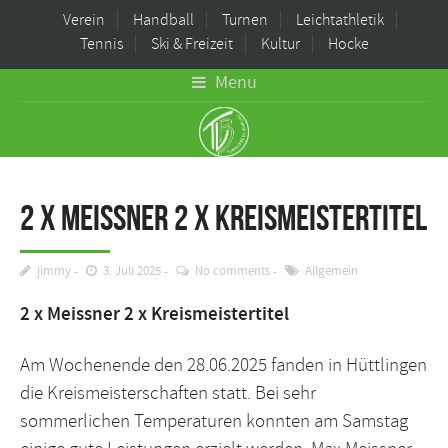
Verein
Handball
Turnen
Leichtathletik
Tennis
Ski & Freizeit
Kultur
Hocke
Menu
2 x Meissner 2 x Kreismeistertitel
jimmy
3. Juli 2025
No comments
Allgemein
2 x Meissner 2 x Kreismeistertitel
Am Wochenende den 28.06.2025 fanden in Hüttlingen
die Kreismeisterschaften statt. Bei sehr
sommerlichen Temperaturen konnten am Samstag