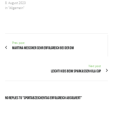
8. August 2023
In "Allgemein"
Prev post
Martina Meissner sehr erfolgreich bei der DM
Next post
Leichti Kids beim Sparkassen KiLa Cup
No Replies to "Sportabzeichentag erfolgreich absolviert"