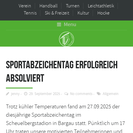
Verein
Handball
Turnen
Leichtathletik
Tennis
Ski & Freizeit
Kultur
Hocke
Menu
Sportabzeichentag erfolgreich
absolviert
jenny
29. September 2025
No comments
Allgemein
Trotz kühler Temperaturen fand am 27.09.2025 der
diesjährige Sportabzeichentag im
Scheuelbergstadion in Bargau statt. Pünktlich um 17
Uhr traten unsere motivierten Teilnehmerinnen und