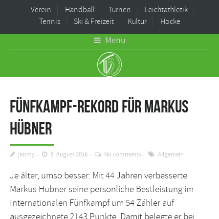
Verein
Handball
Turnen
Leichtathletik
Tennis
Ski & Freizeit
Kultur
Hocke
Menu
Fünfkampf-Rekord für Markus
Hübner
jimmy
8. August 2016
No comments
Allgemein
Je älter, umso besser: Mit 44 Jahren verbesserte
Markus Hübner seine persönliche Bestleistung im
Internationalen Fünfkampf um 54 Zähler auf
ausgezeichnete 2143 Punkte. Damit belegte er bei