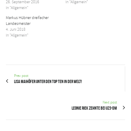
26. September 2016
In "Allgemein"
In "Allgemein"
Markus Hübner dreifacher
Landesmeister
4. Juni 2018
In "Allgemein"
Prev post
Lisa Maihöfer unter den Top Ten in der Welt!
Next post
Leonie Riek Zehnte bei U23-DM