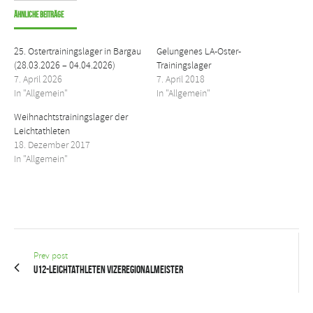
Ähnliche Beiträge
25. Ostertrainingslager in Bargau
Gelungenes LA-Oster-
(28.03.2026 – 04.04.2026)
Trainingslager
7. April 2026
7. April 2018
In "Allgemein"
In "Allgemein"
Weihnachtstrainingslager der
Leichtathleten
18. Dezember 2017
In "Allgemein"
Prev post
U12-Leichtathleten Vizeregionalmeister