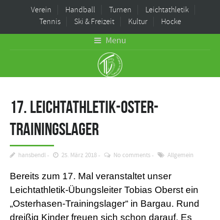
Verein
Handball
Turnen
Leichtathletik
Tennis
Ski & Freizeit
Kultur
Hocke
Menu
17. Leichtathletik-Oster-
Trainingslager
hansbendl
25. März 2018
No comments
Allgemein
Bereits zum 17. Mal veranstaltet unser
Leichtathletik-Übungsleiter Tobias Oberst ein
„Osterhasen-Trainingslager“ in Bargau. Rund
dreißig Kinder freuen sich schon darauf. Es