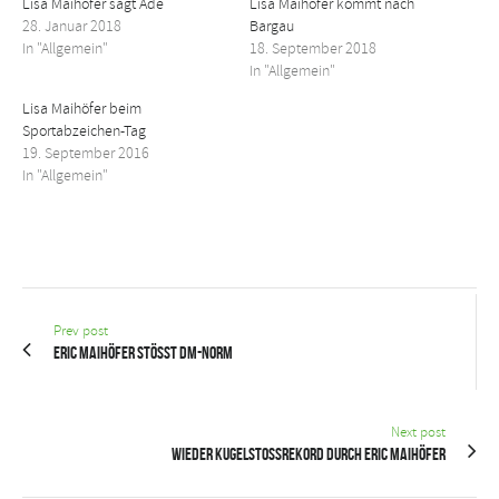
Lisa Maihöfer sagt Ade
Lisa Maihöfer kommt nach
28. Januar 2018
Bargau
In "Allgemein"
18. September 2018
In "Allgemein"
Lisa Maihöfer beim
Sportabzeichen-Tag
19. September 2016
In "Allgemein"
Prev post
Eric Maihöfer stößt DM-Norm
Next post
Wieder Kugelstoßrekord durch Eric Maihöfer