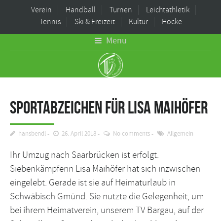
Verein
Handball
Turnen
Leichtathletik
Tennis
Ski & Freizeit
Kultur
Hocke
Menu
Sportabzeichen für Lisa Maihöfer
hansbendl
26. April 2018
No comments
Allgemein
Ihr Umzug nach Saarbrücken ist erfolgt.
Siebenkämpferin Lisa Maihöfer hat sich inzwischen
eingelebt. Gerade ist sie auf Heimaturlaub in
Schwäbisch Gmünd. Sie nutzte die Gelegenheit, um
bei ihrem Heimatverein, unserem TV Bargau, auf der