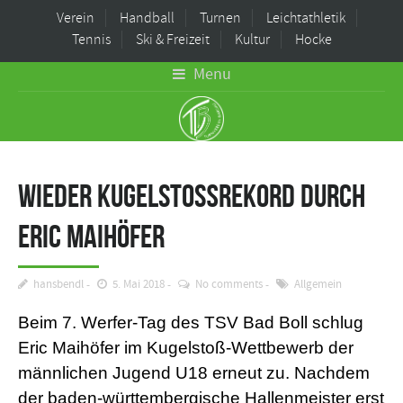
Verein
Handball
Turnen
Leichtathletik
Tennis
Ski & Freizeit
Kultur
Hocke
Menu
Wieder Kugelstoßrekord durch
Eric Maihöfer
hansbendl
5. Mai 2018
No comments
Allgemein
Beim 7. Werfer-Tag des TSV Bad Boll schlug
Eric Maihöfer im Kugelstoß-Wettbewerb der
männlichen Jugend U18 erneut zu. Nachdem
der baden-württembergische Hallenmeister erst