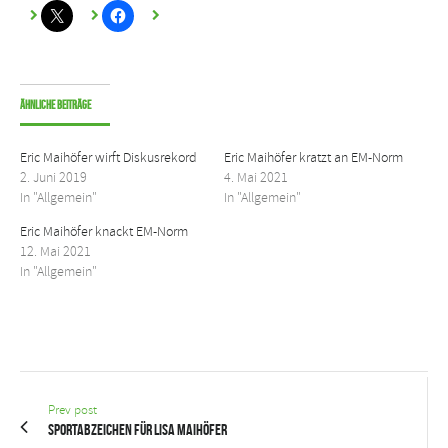
Ähnliche Beiträge
Eric Maihöfer wirft Diskusrekord
Eric Maihöfer kratzt an EM-Norm
2. Juni 2019
4. Mai 2021
In "Allgemein"
In "Allgemein"
Eric Maihöfer knackt EM-Norm
12. Mai 2021
In "Allgemein"
Prev post
Sportabzeichen für Lisa Maihöfer