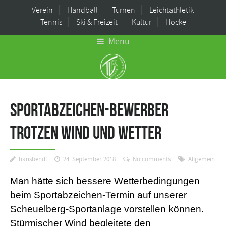
Verein
Handball
Turnen
Leichtathletik
Tennis
Ski & Freizeit
Kultur
Hocke
Menu
Sportabzeichen-Bewerber
trotzen Wind und Wetter
hansbendl
24. September 2018
No comments
Allgemein
Man hätte sich bessere Wetterbedingungen
beim Sportabzeichen-Termin auf unserer
Scheuelberg-Sportanlage vorstellen können.
Stürmischer Wind begleitete den