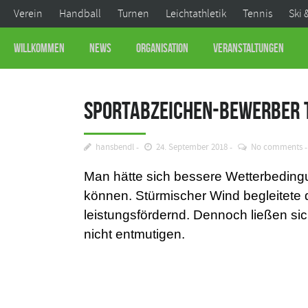
Verein
Handball
Turnen
Leichtathletik
Tennis
Ski 
Willkommen
News
Organisation
Veranstaltungen
Sportabzeichen-Bewerber 
hansbendl
24. September 2018
No comments
Man hätte sich bessere Wetterbeding
können. Stürmischer Wind begleitete 
leistungsfördernd. Dennoch ließen sic
nicht entmutigen.