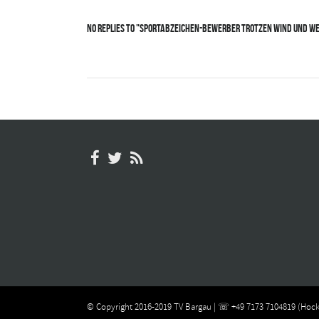
No Replies to "Sportabzeichen-Bewerber trotzen Wind und W
© Copyright 2016-2019 TV Bargau | ☏ +49 7173 7104819 (Hock