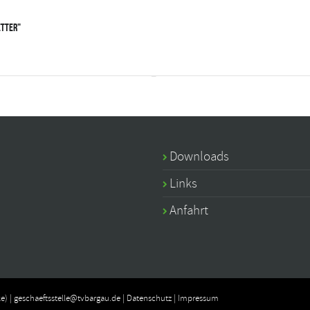
etter"
Downloads
Links
Anfahrt
e) |
geschaeftsstelle@tvbargau.de
|
Datenschutz
|
Impressum