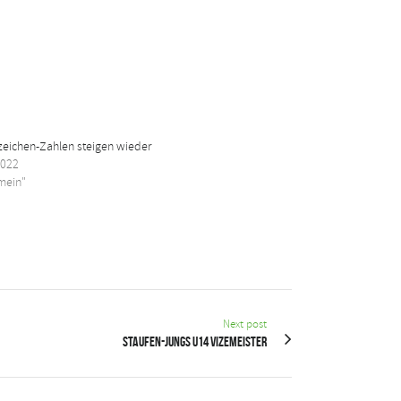
zeichen-Zahlen steigen wieder
2022
emein"
Next post
Staufen-Jungs U14 Vizemeister