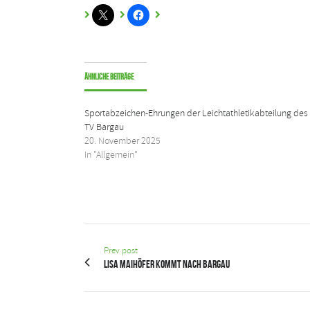
Ähnliche Beiträge
Sportabzeichen-Ehrungen der Leichtathletikabteilung des
TV Bargau
20. November 2025
In "Allgemein"
Prev post
Lisa Maihöfer kommt nach Bargau