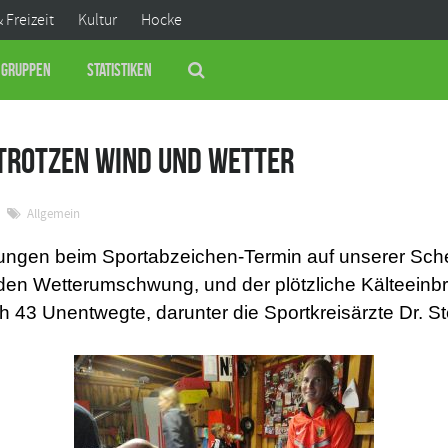
& Freizeit
Kultur
Hocke
Gruppen
Statistiken
trotzen Wind und Wetter
Allgemein
ungen beim Sportabzeichen-Termin auf unserer Sche
den Wetterumschwung, und der plötzliche Kälteeinbr
h 43 Unentwegte, darunter die Sportkreisärzte Dr. 