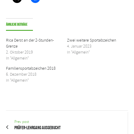
Ähnliche Beiträge
Rica Derst an der 2-Stunden-
Zwei weitere Sportabzeichen
Grenze
4. Januar 2023
2. Oktober 2019
In "Allgemein"
In "Allgemein"
Familiensportabzeichen 2018
6. Dezember 2018
In "Allgemein"
Prev post
Prüfer-Lehrgang ausgebucht