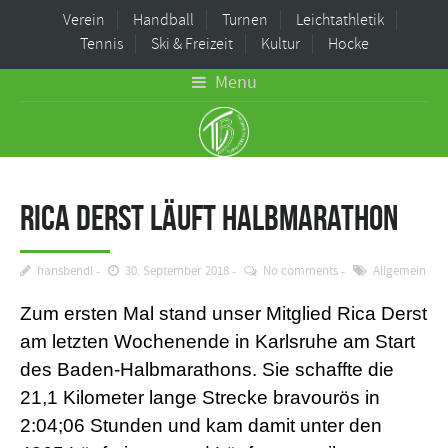
Verein
Handball
Turnen
Leichtathletik
Tennis
Ski & Freizeit
Kultur
Hocke
Menu
Rica Derst läuft Halbmarathon
hansbendl
30. September 2018
No comments
Allgemein
Zum ersten Mal stand unser Mitglied Rica Derst
am letzten Wochenende in Karlsruhe am Start
des Baden-Halbmarathons. Sie schaffte die
21,1 Kilometer lange Strecke bravourös in
2:04;06 Stunden und kam damit unter den