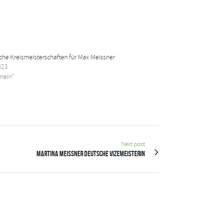
iche Kreismeisterschaften für Max Meissner
023
emein"
Next post
Martina Meissner deutsche Vizemeisterin