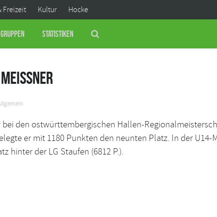
& Freizeit
Kultur
Hocke
Gruppen
Statistiken
 Meissner
Allgemein
ner bei den ostwürttembergischen Hallen-Regionalmeisters
belegte er mit 1180 Punkten den neunten Platz. In der U1
z hinter der LG Staufen (6812 P.).