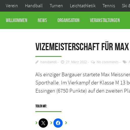
Verein
Handball
Turnen
Leichtathletik
Tennis
Ski 
Willkommen
News
Organisation
Veranstaltungen
Vizemeisterschaft für Max
hansbendl
27. März 2022
No comments
Als einziger Bargauer startete Max Meiss
Sporthalle. Im Vierkampf der Klasse M 13 
Essingen (6750 Punkte) auf den zweiten Plat
Teilen mit: