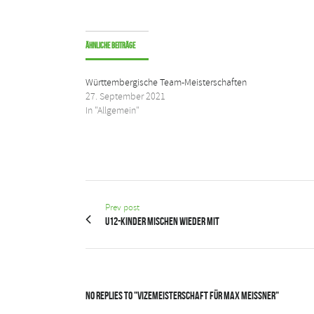
Ähnliche Beiträge
Württembergische Team-Meisterschaften
27. September 2021
In "Allgemein"
Prev post
U12-Kinder mischen wieder mit
No Replies to "Vizemeisterschaft für Max Meissner"