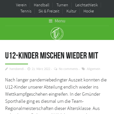
Verein
Handball
Turnen
Leichtathletik
Tennis
Ski & Freizeit
Kultur
Hocke
Menu
U12-Kinder mischen wieder mit
hansbendl
21. März 2022
No comments
Allgemein
Nach langer pandemiebedingter Auszeit konnten die
U12-Kinder unserer Abteilung endlich wieder ins
Wettkampfgeschehen eingreifen. In der Gmünder
Sporthalle ging es diesmal um die Team-
Regionalmeisterschaften dieser Altersklasse. Aus