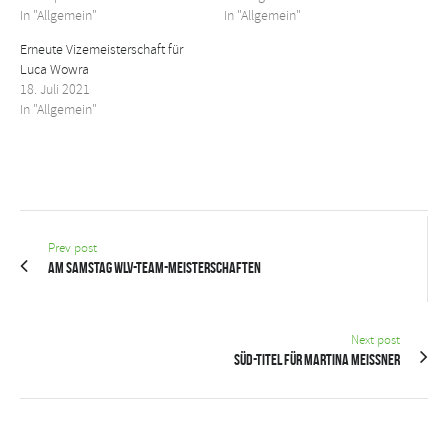
In "Allgemein"
In "Allgemein"
Erneute Vizemeisterschaft für
Luca Wowra
18. Juli 2021
In "Allgemein"
Prev post
Am Samstag WLV-Team-Meisterschaften
Next post
Süd-Titel für Martina Meissner