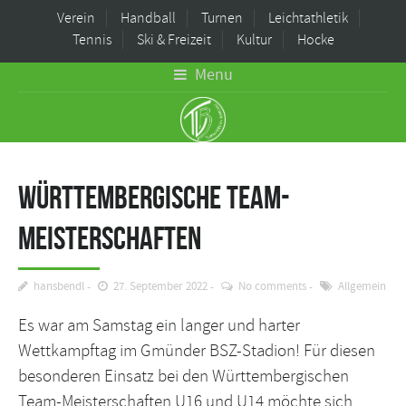
Verein
Handball
Turnen
Leichtathletik
Tennis
Ski & Freizeit
Kultur
Hocke
Menu
Württembergische Team-
Meisterschaften
hansbendl
27. September 2022
No comments
Allgemein
Es war am Samstag ein langer und harter
Wettkampftag im Gmünder BSZ-Stadion! Für diesen
besonderen Einsatz bei den Württembergischen
Team-Meisterschaften U16 und U14 möchte sich