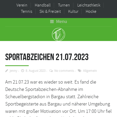
Verein
Handball
Turnen
Leichtathletik
Tennis
Ski & Freizeit
Kultur
Hocke
Menu
Sportabzeichen 21.07.2023
jenny
8. August 2023
No comments
Allgemein
Am 21.07.23 war es wieder so weit. Es fand die
Deutsche Sportabzeichen-Abnahme im
Scheuelbergstadion in Bargau statt. Zahlreiche
Sportbegeisterte aus Bargau und näherer Umgebung
waren mit großer Motivation vor Ort. Um 17:00 Uhr fiel