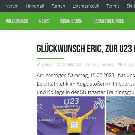
Verein
Handball
Turnen
Leichtathletik
Tennis
Ski 
Willkommen
News
Organisation
Veranstaltungen
Glückwunsch Eric, zur U23
jimmy
16. Juli 2023
No comments
Allge
Am gestrigen Samstag, 15.07.2023, hat unse
Leichtathletik im Kugelstoßen mit neuer J
und Kollege in der Stuttgarter Trainingsgr