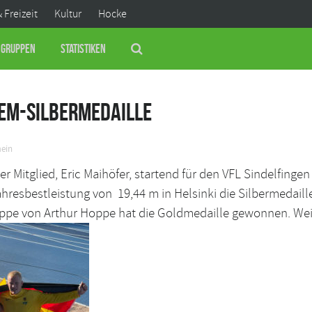
& Freizeit
Kultur
Hocke
Gruppen
Statistiken
 EM-Silbermedaille
mein
r Mitglied, Eric Maihöfer, startend für den VFL Sindelfinge
ahresbestleistung von 19,44 m in Helsinki die Silbermeda
uppe von Arthur Hoppe hat die Goldmedaille gewonnen. Weite