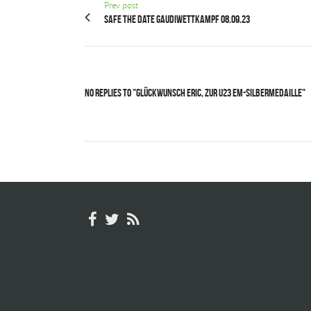
Prev post
Safe the Date Gaudiwettkampf 08.09.23
No Replies to "Glückwunsch Eric, zur U23 EM-Silbermedaille"