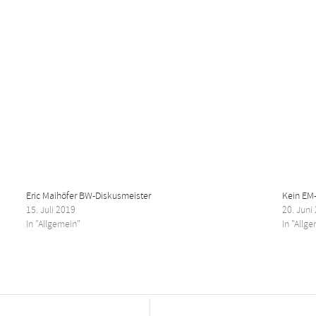
Eric Maihöfer BW-Diskusmeister
Kein EM-
15. Juli 2019
20. Juni
In "Allgemein"
In "Allg